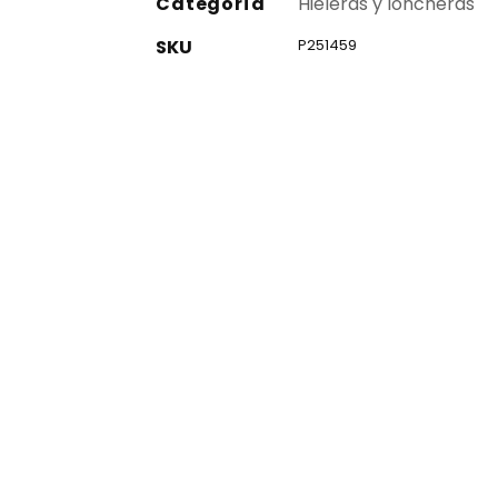
Categoría
Hieleras y loncheras
SKU
P251459
co