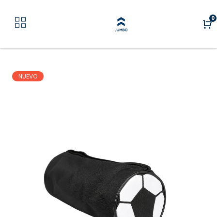
0
NUEVO