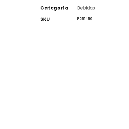
Categoría
Bebidas
SKU
P251459
co