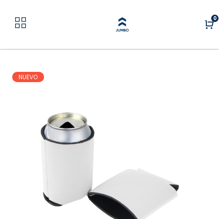
0
NUEVO