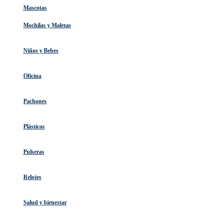
Mascotas
Mochilas y Maletas
Niños y Bebes
Oficina
Pachones
Plásticos
Pulseras
Relojes
Salud y bienestar