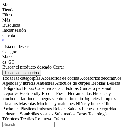
Menu
Tienda
Filtro
Más
Busqueda
Iniciar sesión
Cuenta
0
Lista de deseos
Categorías
Marca
es_GT
Buscar el producto deseado
Cerrar
Todas las categorías
Todas las categorpías
Accesorios de cocina
Accesorios decorativos
Agendas y libretas
Antiestrés
Artículos de curpiel
Bebidas
Belleza
Bolígrafos
Bolsas
Caballeros
Calculadoras
Cuidado personal
Deportes
Ecofriendly
Escolar
Fiesta
Herramientas
Hieleras y
loncheras
Jardinería
Juegos y entretenimiento
Juguetes
Limpieza
Llaveros
Mascotas
Mochilas y maletines
Niños y bebes
Oficina
Pachones
Plásticos
Pulseras
Relojes
Salud y bienestar
Seguridad
industrial
Sombrillas y capas
Sublimados
Tazas
Tecnología
Térmicos
Textiles
Lo nuevo
Oferta