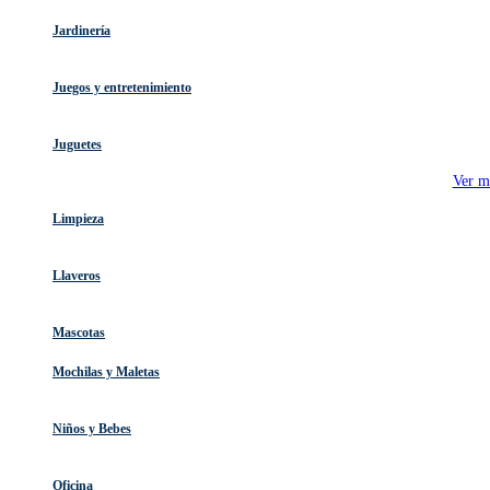
Jardinería
Juegos y entretenimiento
Juguetes
Ver m
Limpieza
Llaveros
Mascotas
Mochilas y Maletas
Niños y Bebes
Oficina