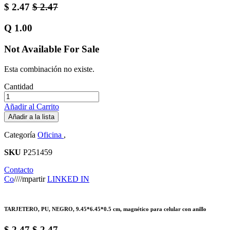
$
2.47
$
2.47
Q
1.00
Not Available For Sale
Esta combinación no existe.
Cantidad
Añadir al Carrito
Añadir a la lista
Categoría
Oficina
,
SKU
P251459
Contacto
Co
////
mpartir
LINKED IN
TARJETERO, PU, NEGRO, 9.45*6.45*0.5 cm, magnético para celular con anillo
$
2.47
$
2.47