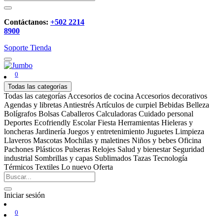
Contáctanos:
+502 2214
8900
Soporte
Tienda
0
Todas las categorías
Todas las categorías
Accesorios de cocina
Accesorios decorativos
Agendas y libretas
Antiestrés
Artículos de curpiel
Bebidas
Belleza
Bolígrafos
Bolsas
Caballeros
Calculadoras
Cuidado personal
Deportes
Ecofriendly
Escolar
Fiesta
Herramientas
Hieleras y
loncheras
Jardinería
Juegos y entretenimiento
Juguetes
Limpieza
Llaveros
Mascotas
Mochilas y maletines
Niños y bebes
Oficina
Pachones
Plásticos
Pulseras
Relojes
Salud y bienestar
Seguridad
industrial
Sombrillas y capas
Sublimados
Tazas
Tecnología
Térmicos
Textiles
Lo nuevo
Oferta
Iniciar sesión
0