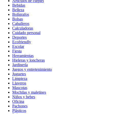
Artículos de curpiel
Bebidas
Belleza
Bolígrafos
Bolsas
Caballeros
Calculadoras
Cuidado personal
Deportes
Ecofriendly
Escolar
Fiesta
Herramientas
Hieleras y loncheras
Jardinería
Juegos y entretenimiento
Juguetes
Limpieza
Llaveros
Mascotas
Mochilas y maletines
Niños y bebes
Oficina
Pachones
Plásticos