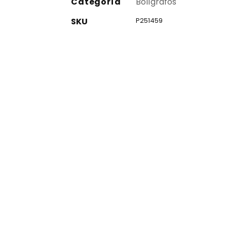
Categoría
Bolígrafos
SKU
P251459
co