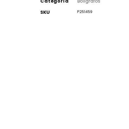
Categoría
Bolígrafos
SKU
P251459
co