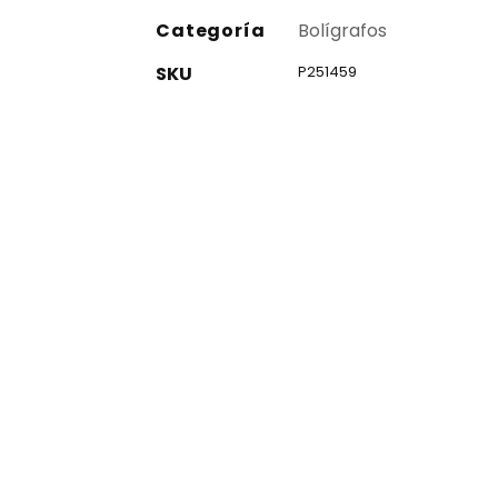
Categoría
Bolígrafos
SKU
P251459
co