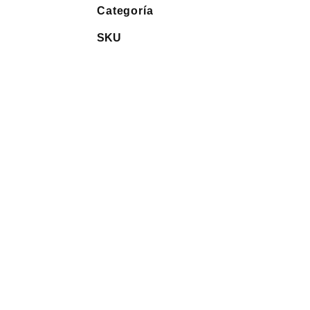
Categoría
Bolígrafos
P251459
SKU
co
li