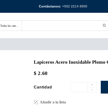
Contáctanos:
+502 2214 8900
Todas las categorías
INICIO
CATEGORÍAS
LO NUEVO
OFERTA
CONTÁCTANO
Lapiceros Acero Inoxidable Plomo
$
2.60
Cantidad
Añadir a la lista