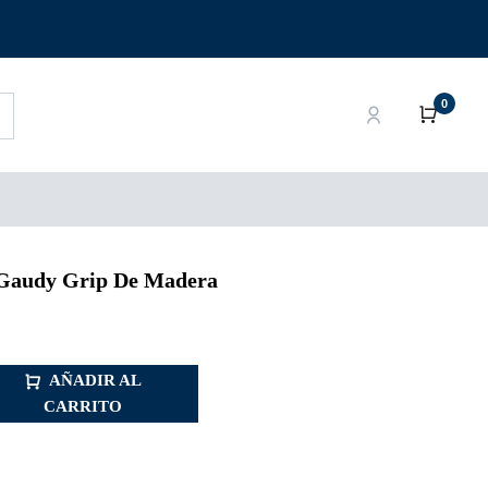
0
S
QUIENES SOMOS
BLOG
 Gaudy Grip De Madera
AÑADIR AL
CARRITO