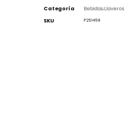
Categoría
Bebidas
,
Llaveros
SKU
P251459
co