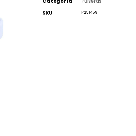
Categoría
Pulseras
SKU
P251459
co