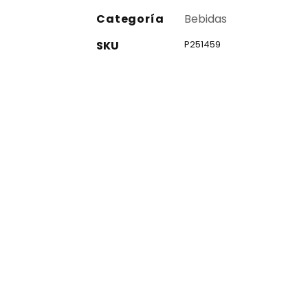
Categoría
Bebidas
SKU
P251459
co