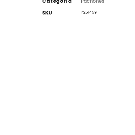
Categoría
Pachones
SKU
P251459
co