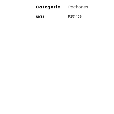
Categoría
Pachones
SKU
P251459
co