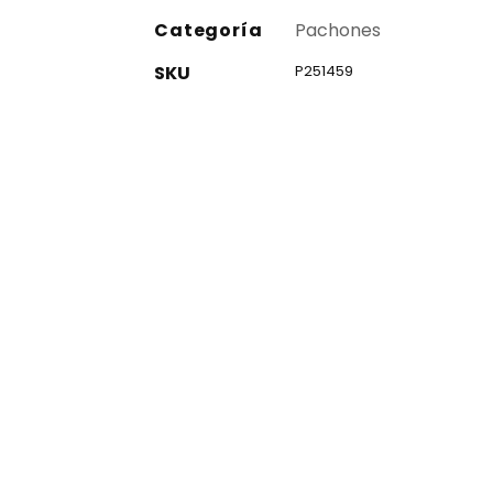
Categoría
Pachones
SKU
P251459
co