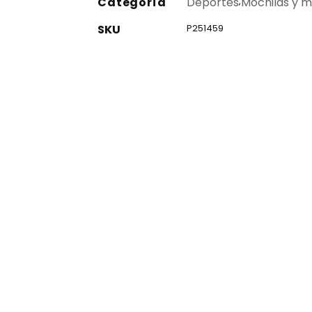
Categoría
Deportes
,
Mochilas y m
SKU
P251459
co