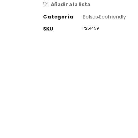
Añadir a la lista
Categoría
Bolsas
,
Ecofriendly
SKU
P251459
co