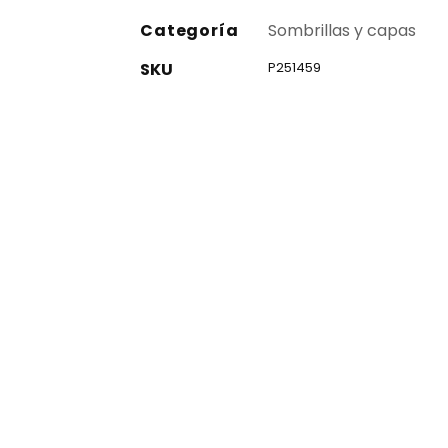
Categoría
Sombrillas y capas
SKU
P251459
co