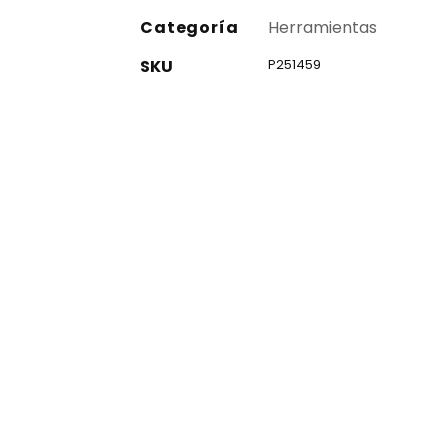
Categoría
Herramientas
SKU
P251459
co