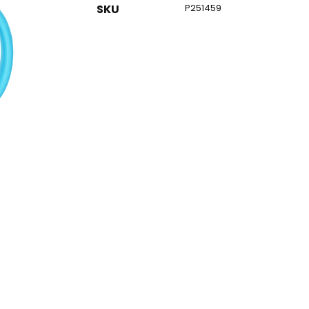
SKU
P251459
co