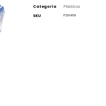
Categoría
Plásticos
SKU
P251459
co