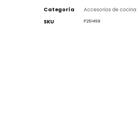
Categoría
Accesorios de cocina
SKU
P251459
co