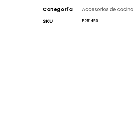
Categoría
Accesorios de cocina
SKU
P251459
co