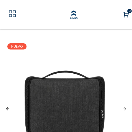
0
NUEVO