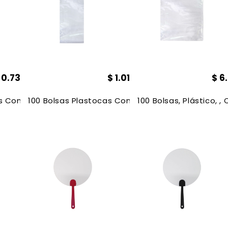
$
0.73
$
1.01
$
6
as Con Adhesivo 17*7cm
100 Bolsas Plastocas Con Adhesivo 30*7cm
100 Bolsas, Plástico, 