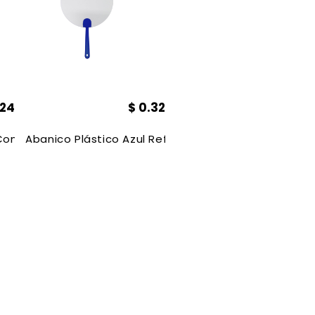
.24
$
0.32
, Con Adhesivos , 35*60 Cm
Abanico Plástico Azul Reflex Redondo