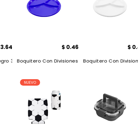
$
3.64
$
0.46
$
0
egro 3.5*3.5*22.8 Cm De Mano A Baterías
Boquitero Con Divisiones Redondo, Plastico, 2 Cm
Boquitero Con Divisio
NUEVO