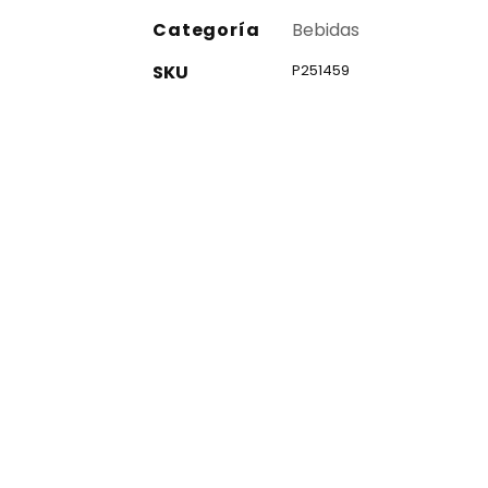
Categoría
Bebidas
SKU
P251459
co