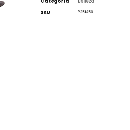
Categoría
Belleza
SKU
P251459
co